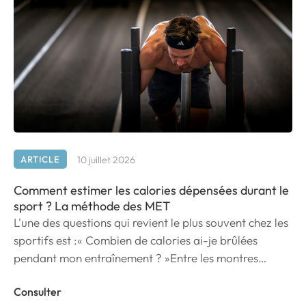
ARTICLE
10 juillet 2026
Comment estimer les calories dépensées durant le
sport ? La méthode des MET
L'une des questions qui revient le plus souvent chez les
sportifs est :« Combien de calories ai-je brûlées
pendant mon entraînement ? »Entre les montres
connectées, les applications de sport et les
Consulter
calculateurs disponibles sur internet, les estimations