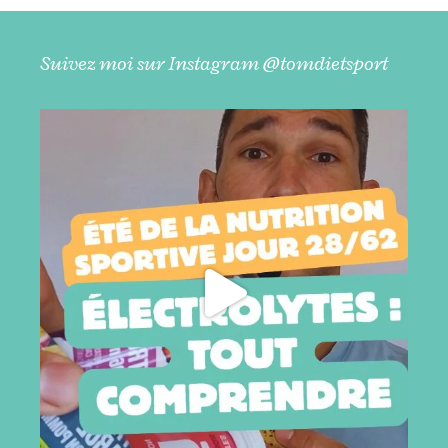
varient parfois de plusieurs centaines de calories pour
une même séance. Alors, à qui se fier ?En nutrition du
sport et en physiologie de l'exercice, il existe une
Suivez moi sur Instagram @tomdietsport
méthode simple et reconnue pour estimer la dépense
énergétique d'une activité : les MET.Qu'est-ce qu'un
MET ?MET signifie Metabolic Equivalent of Task, que
l'on peut traduire par équivalent métabolique d'une
activité.Il s'agit d'une unité qui permet de comparer le
coût énergétique des différentes activités physiques.1
MET correspond à la dépense énergétique de
l'organisme au repos.Sur le plan physiologique, cette
valeur est définie comme une consommation
d'oxygène de 3,5 mL d'oxygène par kilogramme de
poids corporel et par minute (3,5 mL O₂/kg/min).En
pratique, cette valeur est très proche de :1 MET ≈ 1
kcal/kg/heureCette approximation est celle qui est
utilisée dans la majorité des calculs pratiques.Chaque