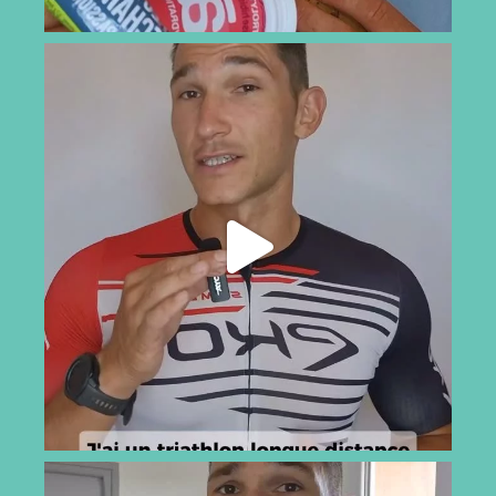
activité possède sa propre valeur en METPlus une
activité est intense, plus son nombre de MET est
élevé.À titre d'exemple :Dormir : environ 0,9
METMarche tranquille : 2 à 3 METMarche rapide : 4 à
5 METVélo à allure modérée : 6 à 8 METCourse à pied
à 10 km/h : environ 10 METNatation soutenue : 8 à 10
METCrossFit ou entraînement très intense : entre 8 et
12 MET selon la séanceCes valeurs proviennent
d'études ayant mesuré la …